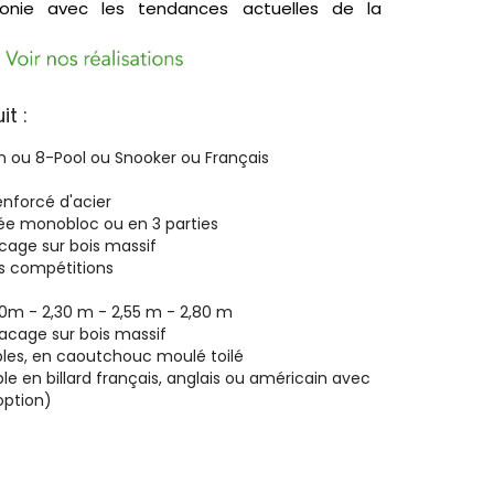
onie avec les tendances actuelles de la
t :
n ou 8-Pool ou Snooker ou Français
enforcé d'acier
fiée monobloc ou en 3 parties
acage sur bois massif
s compétitions
,10m - 2,30 m - 2,55 m - 2,80 m
lacage sur bois massif
les, en caoutchouc moulé toilé
e en billard français, anglais ou américain avec
option)