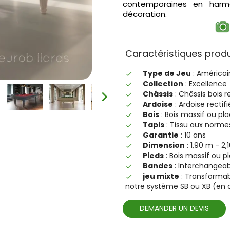
contemporaines en harm
décoration.
Caractéristiques produi
Type de Jeu
: Américai
done
Collection
: Excellence
done
Châssis
: Châssis bois r
done
Ardoise
: Ardoise recti
done
Bois
: Bois massif ou pl
done
Tapis
: Tissu aux norme
done
Garantie
: 10 ans
done
Dimension
: 1,90 m - 2
done
Pieds
: Bois massif ou p
done
Bandes
: Interchangeab
done
jeu mixte
: Transformabl
done
notre système SB ou XB (en 
DEMANDER UN DEVIS