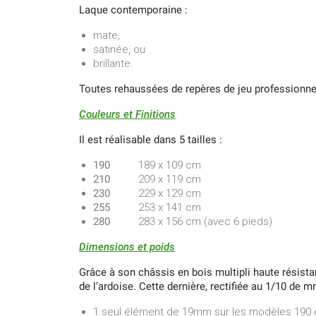
Laque contemporaine :
mate,
satinée, ou
brillante.
Toutes rehaussées de repères de jeu professionnel
Couleurs et Finitions
Il est réalisable dans 5 tailles :
190
189 x 109 cm
210
209 x 119 cm
230
229 x 129 cm
255
253 x 141 cm
280
283 x 156 cm (avec 6 pieds)
Dimensions et poids
Grâce à son châssis en bois multipli haute résista
de l’ardoise. Cette dernière, rectifiée au 1/10 de 
1 seul élément de 19mm sur les modèles 190 e