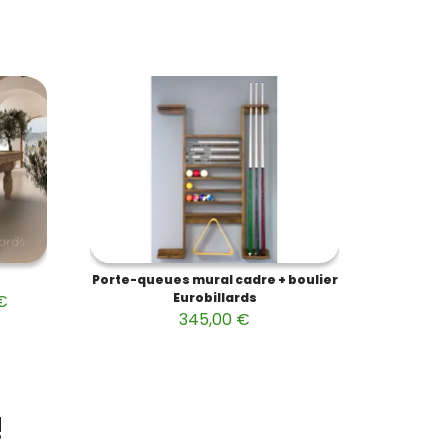
Porte-queues mural cadre + boulier
Eurobillards
 €
345,00 €
!