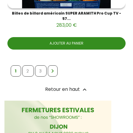
Billes de billard américain SUPER ARAMITH Pro Cup TV -
57...
283,00 €
AJOUTER AU PANIER

1
2
3
Retour en haut
