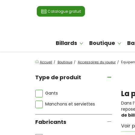
Catalogue gratuit
Billards
Boutique
Ba
Accueil
Boutique
Accessoires du joueur
Équipem
Type de produit
La 
Gants
Dans l
Manchons et serviettes
repose
de bil
Fabricants
Voir p