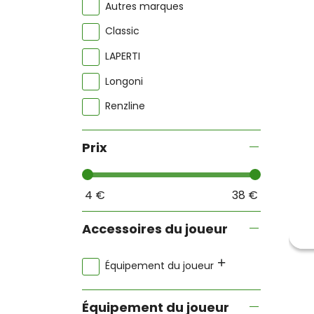
Autres marques
Classic
LAPERTI
Longoni
Renzline
Prix
4
€
38
€
Accessoires du joueur
Équipement du joueur
Équipement du joueur