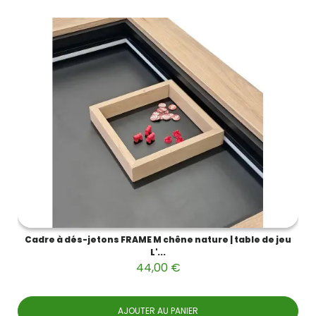
Cadre à dés-jetons FRAME M chêne nature | table de jeu
L'...
44,00 €
AJOUTER AU PANIER