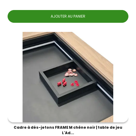
AJOUTER AU PANIER
Cadre à dés-jetons FRAME M chêne noir | table de jeu
L'Ad...