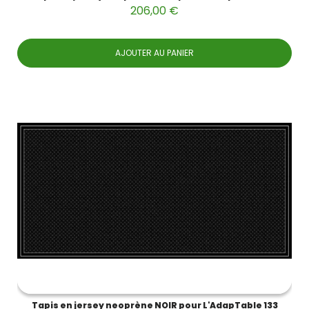
206,00 €
AJOUTER AU PANIER
Tapis en jersey neoprène NOIR pour L'AdapTable 133