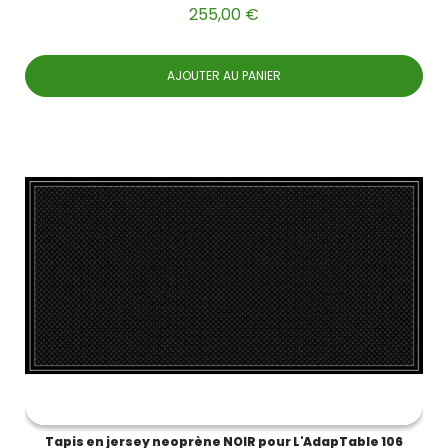
255,00 €
AJOUTER AU PANIER
Tapis en jersey neoprène NOIR pour L'AdapTable 106