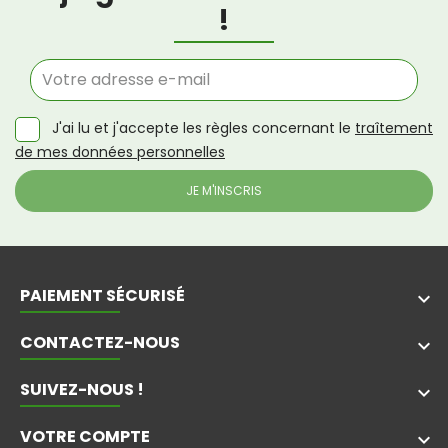
!
J'ai lu et j'accepte les règles concernant le
traîtement
de mes données personnelles
PAIEMENT SÉCURISÉ
keyboard_arrow_down
CONTACTEZ-NOUS
keyboard_arrow_down
SUIVEZ-NOUS !
keyboard_arrow_down
VOTRE COMPTE
