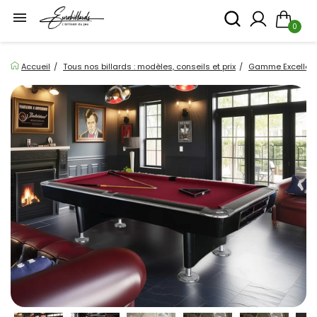

0
Accueil
Tous nos billards : modèles, conseils et prix
Gamme Excellence