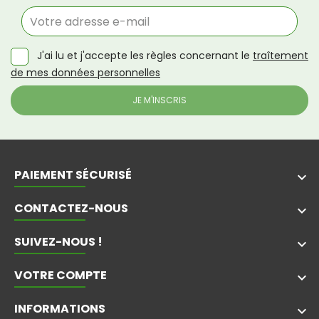
J'ai lu et j'accepte les règles concernant le
traîtement
de mes données personnelles
PAIEMENT SÉCURISÉ
keyboard_arrow_down
CONTACTEZ-NOUS
keyboard_arrow_down
SUIVEZ-NOUS !
keyboard_arrow_down
VOTRE COMPTE

INFORMATIONS
keyboard_arrow_down