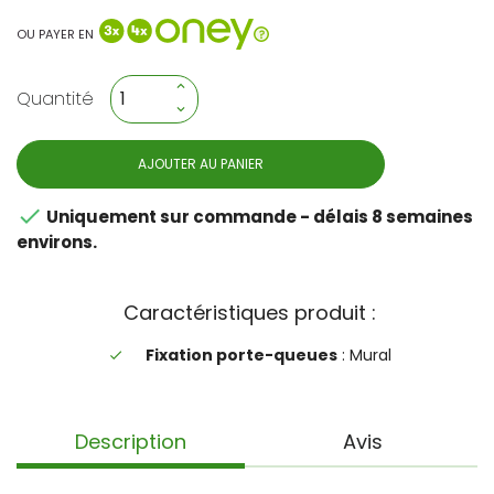
OU PAYER EN
Quantité
AJOUTER AU PANIER

Uniquement sur commande - délais 8 semaines
environs.
Caractéristiques produit :
Fixation porte-queues
: Mural
done
Description
Avis