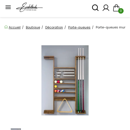

0
Accueil
Boutique
Décoration
Porte-queues
Porte-queues mural c