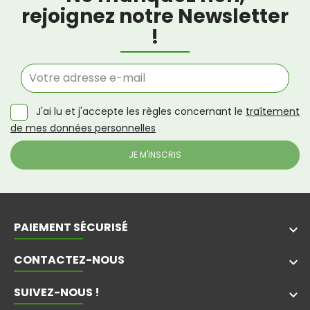
rejoignez notre Newsletter
!
J'ai lu et j'accepte les règles concernant le
traîtement
de mes données personnelles
PAIEMENT SÉCURISÉ
keyboard_arrow_down
CONTACTEZ-NOUS
keyboard_arrow_down
SUIVEZ-NOUS !
keyboard_arrow_down