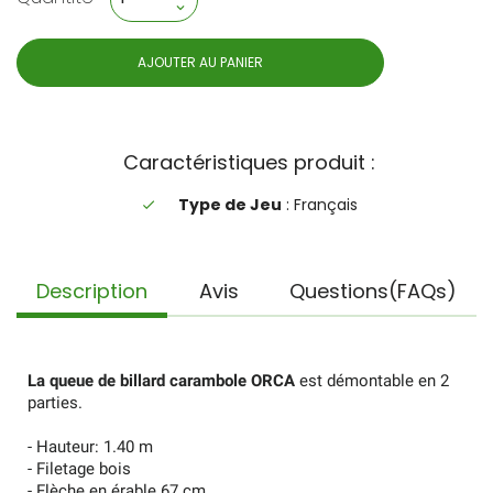
AJOUTER AU PANIER
Caractéristiques produit :
Type de Jeu
: Français
done
Description
Avis
Questions(FAQs)
La queue de billard carambole ORCA
est démontable en 2
parties.
- Hauteur: 1.40 m
- Filetage bois
- Flèche en érable 67 cm