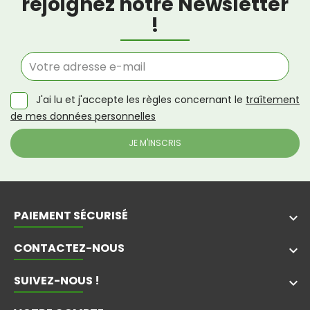
rejoignez notre Newsletter
!
J'ai lu et j'accepte les règles concernant le
traîtement
de mes données personnelles
PAIEMENT SÉCURISÉ
keyboard_arrow_down
CONTACTEZ-NOUS
keyboard_arrow_down
SUIVEZ-NOUS !
keyboard_arrow_down