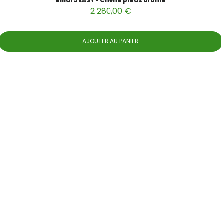
Billard EASY - Chêne pieds brume
2 280,00 €
AJOUTER AU PANIER