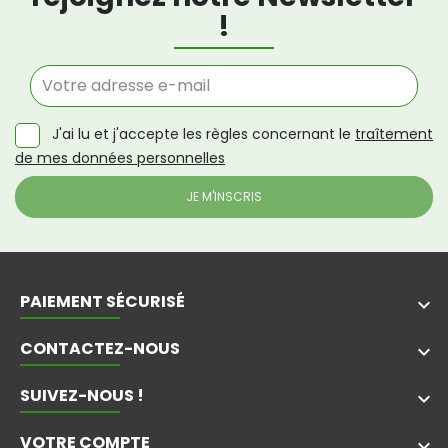
!
J'ai lu et j'accepte les règles concernant le
traîtement
de mes données personnelles
PAIEMENT SÉCURISÉ
keyboard_arrow_down
CONTACTEZ-NOUS
keyboard_arrow_down
SUIVEZ-NOUS !
keyboard_arrow_down
VOTRE COMPTE
