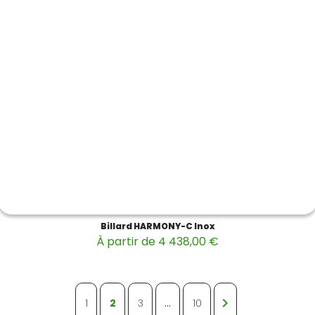
Billard HARMONY-C Inox
À partir de 4 438,00 €

1
2
3
…
10