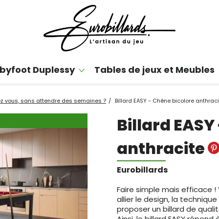
byfoot Duplessy
Tables de jeux et Meubles
chez vous, sans attendre des semaines ?
Billard EASY - Chêne bicolore anthraci
Billard EASY
anthracite
Eurobillards
Faire simple mais efficace !
allier le design, la technique 
proposer un billard de qual
Ainsi, l
e billard EASY répond 