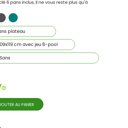
clé 6 pans inclus, il ne vous reste plus qu'à
ris
Vert
oncé
bleu
JOUTER AU PANIER