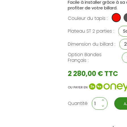
Facile à installer grâce à sa 
profiter de votre billard.
G
Rouge
Couleur du tapis :
f
Plateau ST 2 parties :
Dimension du billard :
Option Bandes
Français :
2 280,00 € TTC
OU PAYER EN
Quantité
A