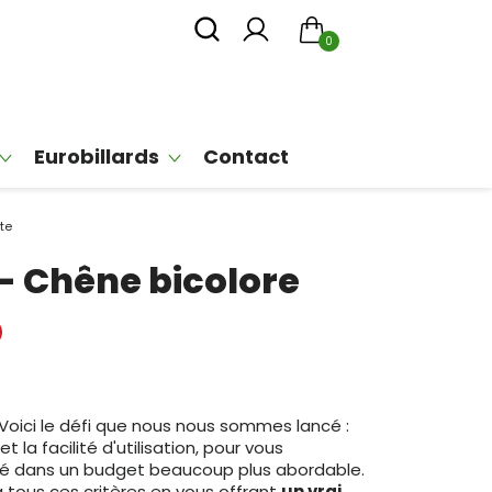
0
Eurobillards
Contact
te
 - Chêne bicolore
 Voici le défi que nous nous sommes lancé :
et la facilité d'utilisation, pour vous
ité dans un budget beaucoup plus abordable.
à tous ces critères en vous offrant
un vrai