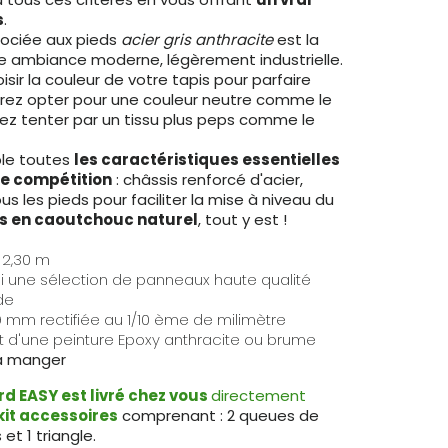
s
.
ociée aux pieds
acier gris anthracite
est la
e ambiance moderne, légèrement industrielle.
oisir la couleur de votre tapis pour parfaire
rrez opter pour une couleur neutre comme le
ssez tenter par un tissu plus peps comme le
ble toutes
les caractéristiques essentielles
de compétition
: châssis renforcé d'acier,
ous les pieds pour faciliter la mise à niveau du
 en caoutchouc naturel
, tout y est !
 2,30 m
rmi une sélection de panneaux haute qualité
de
 mm rectifiée au 1/10 ème de milimètre
t d'une peinture Epoxy anthracite ou brume
 à manger
lard EASY est livré chez vous
directement
kit accessoires
comprenant : 2 queues de
s et 1 triangle.