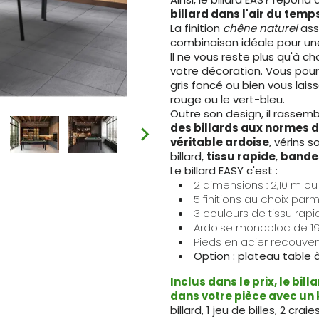
billard dans l'air du temp
La finition
chêne naturel
ass
combinaison idéale pour un
Il ne vous reste plus qu'à ch
votre décoration. Vous pou
gris foncé ou bien vous lai
rouge ou le vert-bleu.
Outre son design, il rassem
des billards aux normes 
véritable ardoise
, vérins s
billard,
tissu rapide
,
bandes
Le billard EASY c'est :
2 dimensions : 2,10 m ou
5 finitions au choix pa
3 couleurs de tissu rapi
Ardoise monobloc de 19
Pieds en acier recouver
Option : plateau table
Inclus dans le prix, le bil
dans votre pièce avec un 
billard, 1 jeu de billes, 2 craie