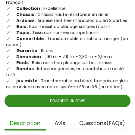
Français
Collection
: Excellence
done
Châssis
: Châssis haute résistance en acier
done
Ardoise
: Ardoise rectifiée monobloc ou en 3 parties
done
Bois
: Bois massif ou placage sur bois massif
done
Tapis
: Tissu aux normes compétitions
done
Convertible
: Transformable en table à manger (en
done
option)
Garantie
: 10 ans
done
Dimension
: 1,90 m - 2,10m - 2,30 m - 2,55 m
done
Pieds
: Bois massif ou placage sur bois massif
done
Bandes
: Interchangeables, en caoutchouc moulé
done
toilé
jeu mixte
: Transformable en billard français, anglais
done
ou américain avec notre système SB ou XB (en option)
DEMANDER UN DEVIS
Description
Avis
Questions(FAQs)