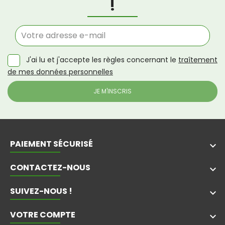
!
J'ai lu et j'accepte les règles concernant le
traîtement
de mes données personnelles
PAIEMENT SÉCURISÉ
keyboard_arrow_down
CONTACTEZ-NOUS
keyboard_arrow_down
SUIVEZ-NOUS !
keyboard_arrow_down
VOTRE COMPTE
