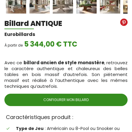
Billard ANTIQUE
Eurobillards
5 344,00 € TTC
À partir de
Avec ce
billard ancien de style monastère
, retrouvez
le caractère authentique et chaleureux des belles
tables en bois massif d’autrefois. Son piétement
massif est réalisé à l’authentique avec les mêmes
techniques qu’autrefois.
CONFIGURER MON BILLARD
Caractéristiques produit :
Type de Jeu
: Américain ou 8-Pool ou Snooker ou
done