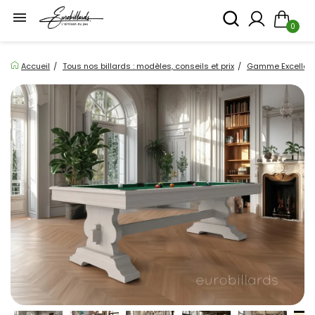

0
Accueil
Tous nos billards : modèles, conseils et prix
Gamme Excellence