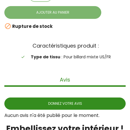
AJOUTER AU PANIER

Rupture de stock
Caractéristiques produit :
Type de tissu
: Pour billard mixte US/FR
done
Avis
DONNEZ VOTRE AVIS
Aucun avis n'a été publié pour le moment.
Embellissez votre intérieur !