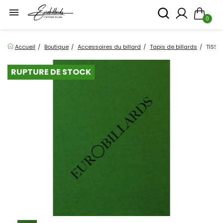

0
Accueil
Boutique
Accessoires du billard
Tapis de billards
TISSU
RUPTURE DE STOCK