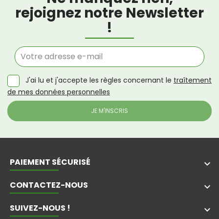
rejoignez notre Newsletter
!
J'ai lu et j'accepte les règles concernant le
traîtement
de mes données personnelles
PAIEMENT SÉCURISÉ
keyboard_arrow_down
CONTACTEZ-NOUS
keyboard_arrow_down
SUIVEZ-NOUS !
keyboard_arrow_down