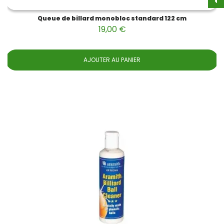
Queue de billard monobloc standard 122 cm
19,00 €
AJOUTER AU PANIER