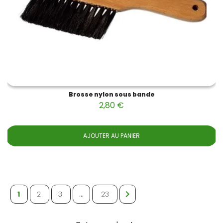
Brosse nylon sous bande
2,80 €
AJOUTER AU PANIER

1
2
3
…
23