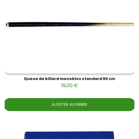
Queue de billard monobloc standard 90 cm
19,00 €
AJOUTER AU PANIER