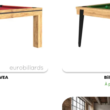
OVEA
Bi
À 