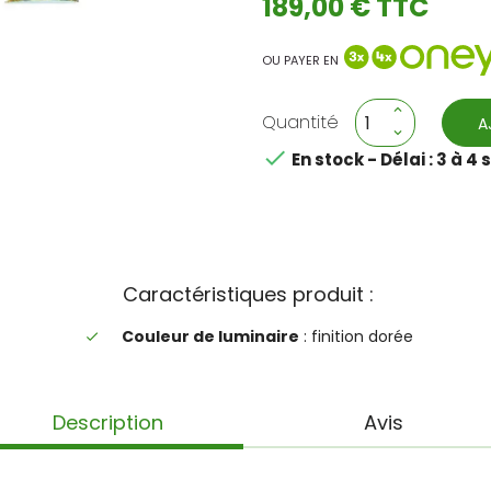
189,00 € TTC
OU PAYER EN
Quantité
A

En stock - Délai : 3 à 
Caractéristiques produit :
Couleur de luminaire
: finition dorée
done
Description
Avis