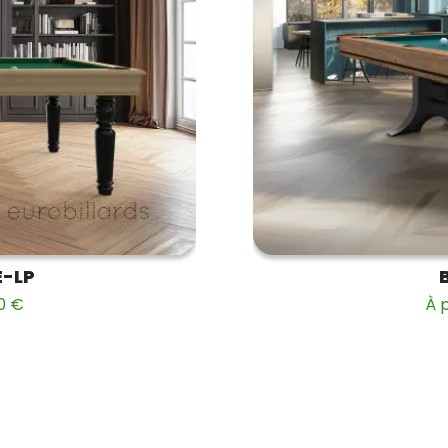
E-LP
B
00 €
À p