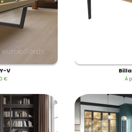
NY-V
Bill
00 €
À p