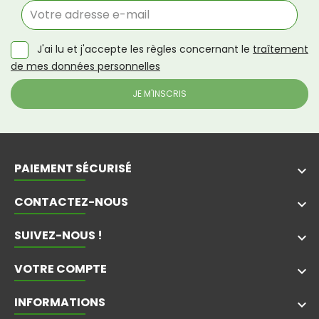
J'ai lu et j'accepte les règles concernant le
traîtement
de mes données personnelles
PAIEMENT SÉCURISÉ
keyboard_arrow_down
CONTACTEZ-NOUS
keyboard_arrow_down
SUIVEZ-NOUS !
keyboard_arrow_down
VOTRE COMPTE

INFORMATIONS
keyboard_arrow_down