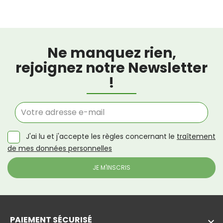
Ne manquez rien,
rejoignez notre Newsletter
!
J'ai lu et j'accepte les règles concernant le
traîtement
de mes données personnelles
PAIEMENT SÉCURISÉ
keyboard_arrow_down