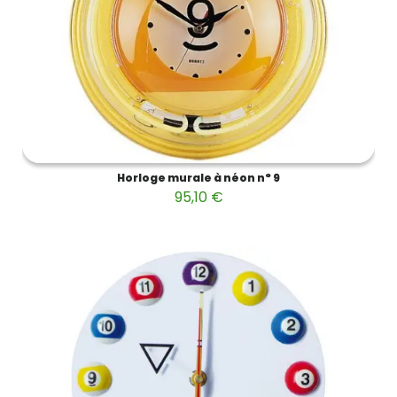
Horloge murale à néon n° 9
95,10 €