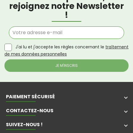
rejoignez notre Newsletter
!
J'ai lu et j'accepte les règles concernant le
traîtement
de mes données personnelles
PAIEMENT SÉCURISÉ
keyboard_arrow_down
CONTACTEZ-NOUS
keyboard_arrow_down
SUIVEZ-NOUS !
keyboard_arrow_down