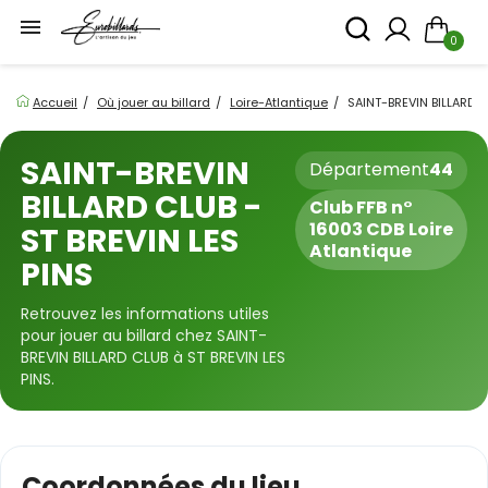

0
Accueil
Où jouer au billard
Loire-Atlantique
SAINT-BREVIN BILLARD 
SAINT-BREVIN
Département
44
BILLARD CLUB -
Club FFB n°
16003 CDB Loire
ST BREVIN LES
Atlantique
PINS
Retrouvez les informations utiles
pour jouer au billard chez SAINT-
BREVIN BILLARD CLUB à ST BREVIN LES
PINS.
Coordonnées du lieu