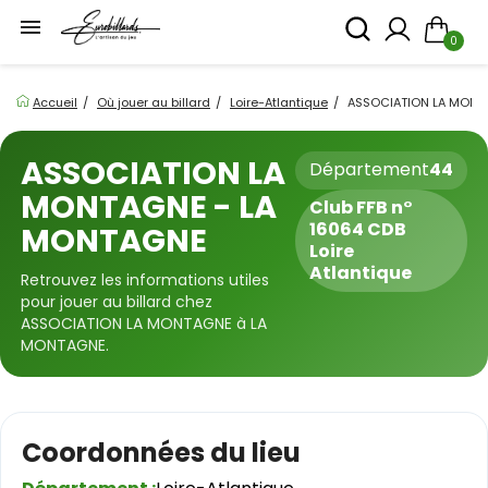

0
Accueil
Où jouer au billard
Loire-Atlantique
ASSOCIATION LA MONT
ASSOCIATION LA
Département
44
MONTAGNE - LA
Club FFB n°
16064 CDB
MONTAGNE
Loire
Atlantique
Retrouvez les informations utiles
pour jouer au billard chez
ASSOCIATION LA MONTAGNE à LA
MONTAGNE.
Coordonnées du lieu