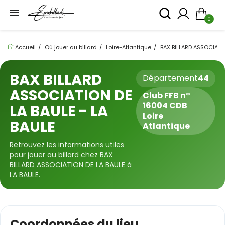

0
Accueil
Où jouer au billard
Loire-Atlantique
BAX BILLARD ASSOCIATI
BAX BILLARD
Département
44
ASSOCIATION DE
Club FFB n°
16004 CDB
LA BAULE - LA
Loire
BAULE
Atlantique
Retrouvez les informations utiles
pour jouer au billard chez BAX
BILLARD ASSOCIATION DE LA BAULE à
LA BAULE.
Coordonnées du lieu