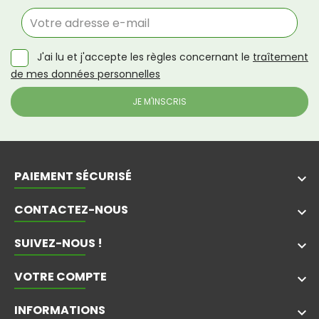
J'ai lu et j'accepte les règles concernant le
traîtement
de mes données personnelles
PAIEMENT SÉCURISÉ
keyboard_arrow_down
CONTACTEZ-NOUS
keyboard_arrow_down
SUIVEZ-NOUS !
keyboard_arrow_down
VOTRE COMPTE

INFORMATIONS
keyboard_arrow_down