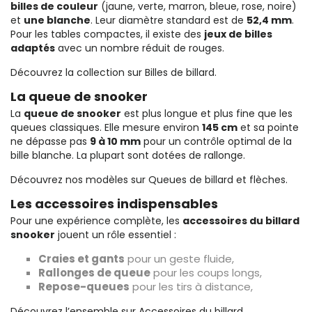
billes de couleur
(jaune, verte, marron, bleue, rose, noire)
et
une blanche
. Leur diamètre standard est de
52,4 mm
.
Pour les tables compactes, il existe des
jeux de billes
adaptés
avec un nombre réduit de rouges.
Découvrez la collection sur
Billes de billard
.
La queue de snooker
La
queue de snooker
est plus longue et plus fine que les
queues classiques. Elle mesure environ
145 cm
et sa pointe
ne dépasse pas
9 à 10 mm
pour un contrôle optimal de la
bille blanche. La plupart sont dotées de rallonge.
Découvrez nos modèles sur
Queues de billard et flèches
.
Les accessoires indispensables
Pour une expérience complète, les
accessoires du billard
snooker
jouent un rôle essentiel :
Craies et gants
pour un geste fluide,
Rallonges de queue
pour les coups longs,
Repose-queues
pour les tirs à distance,
Découvrez l’ensemble sur
Accessoires du billard
.