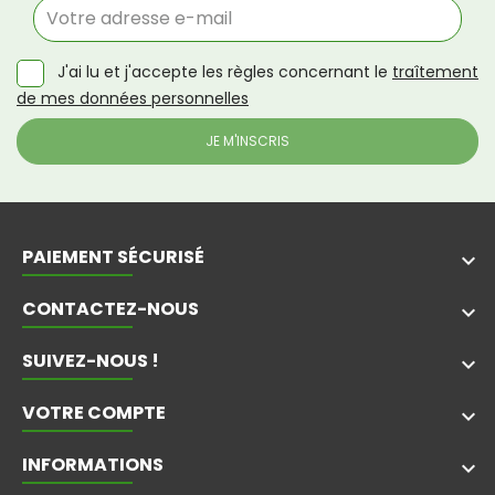
J'ai lu et j'accepte les règles concernant le
traîtement
de mes données personnelles
PAIEMENT SÉCURISÉ
keyboard_arrow_down
CONTACTEZ-NOUS
keyboard_arrow_down
SUIVEZ-NOUS !
keyboard_arrow_down
VOTRE COMPTE

INFORMATIONS
keyboard_arrow_down