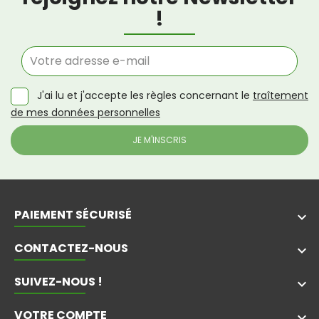
!
J'ai lu et j'accepte les règles concernant le
traîtement
de mes données personnelles
PAIEMENT SÉCURISÉ
keyboard_arrow_down
CONTACTEZ-NOUS
keyboard_arrow_down
SUIVEZ-NOUS !
keyboard_arrow_down
VOTRE COMPTE
