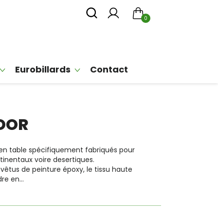
0
Eurobillards
Contact
DOOR
n table spécifiquement fabriqués pour
ntinentaux voire desertiques.
êtus de peinture époxy, le tissu haute
re en...