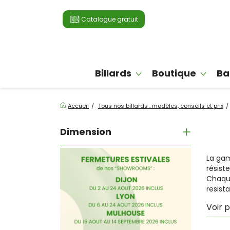
Catalogue gratuit
Billards
Boutique
Ba
Accueil
Tous nos billards : modèles, conseils et prix
Dimension
La gam
résist
Chaque
resist
Voir p